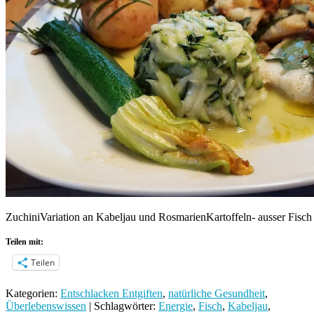
ZuchiniVariation an Kabeljau und RosmarienKartoffeln- ausser Fisch 
Teilen mit:
Teilen
Kategorien:
Entschlacken Entgiften
,
natürliche Gesundheit
,
Überlebenswissen
| Schlagwörter:
Energie
,
Fisch
,
Kabeljau
,