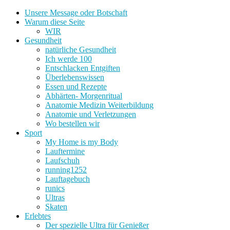
Unsere Message oder Botschaft
Warum diese Seite
WIR
Gesundheit
natürliche Gesundheit
Ich werde 100
Entschlacken Entgiften
Überlebenswissen
Essen und Rezepte
Abhärten- Morgenritual
Anatomie Medizin Weiterbildung
Anatomie und Verletzungen
Wo bestellen wir
Sport
My Home is my Body
Lauftermine
Laufschuh
running1252
Lauftagebuch
runics
Ultras
Skaten
Erlebtes
Der spezielle Ultra für Genießer