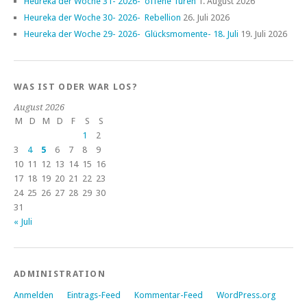
Heureka der Woche 31- 2026- offene Türen
1. August 2026
Heureka der Woche 30- 2026- Rebellion
26. Juli 2026
Heureka der Woche 29- 2026- Glücksmomente- 18. Juli
19. Juli 2026
WAS IST ODER WAR LOS?
August 2026
M
D
M
D
F
S
S
1
2
3
4
5
6
7
8
9
10
11
12
13
14
15
16
17
18
19
20
21
22
23
24
25
26
27
28
29
30
31
« Juli
ADMINISTRATION
Anmelden
Eintrags-Feed
Kommentar-Feed
WordPress.org