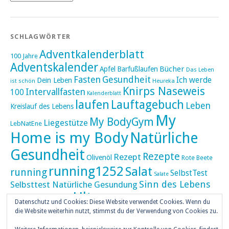
SCHLAGWÖRTER
Adventkalenderblatt
100 Jahre
Adventskalender
Bücher
Apfel
Barfußlaufen
Das Leben
Fasten
Gesundheit
Ich werde
Dein Leben
ist schön
Heureka
Knirps Naseweis
Intervallfasten
100
Kalenderblatt
laufen
Lauftagebuch
Leben
Kreislauf des Lebens
My
My BodyGym
Liegestütze
LebNatEne
Home is my Body
Natürliche
Gesundheit
Rezepte
Rezept
Olivenöl
Rote Beete
running1252
Salat
running
SelbstTest
Salate
Sinn des Lebens
Selbsttest Natürliche Gesundung
Ultra
Ultramarathon
Tageskalender
Skaten
Datenschutz und Cookies: Diese Website verwendet Cookies. Wenn du
umZEITZUerLEBEN
die Website weiterhin nutzt, stimmst du der Verwendung von Cookies zu.
Weihnachten