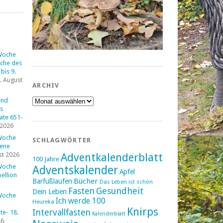
Woche
che des
bis 9.
. August
ARCHIV
Archiv
und
s
tate 651-
 2026
Woche
SCHLAGWÖRTER
fene
st 2026
Adventkalenderblatt
100 Jahre
Woche
Adventskalender
Apfel
ellion
Bücher
Barfußlaufen
Das Leben ist schön
Fasten
Gesundheit
Dein Leben
Woche
Ich werde 100
Heureka
Knirps
Intervallfasten
e- 18.
Kalenderblatt
26