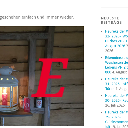
ie geschehen einfach und immer wieder.
NEUESTE
BEITRÄGE
Heureka der 
32- 2026- Wo
Buches VII- 3. 
August 2026
7
2026
Erkenntnisse 
Weisheiten de
Lebens VI- Zi
800
4. August
Heureka der 
31- 2026- of
Türen
1. Augu
Heureka der 
30- 2026- Reb
26. Juli 2026
Heureka der 
29- 2026-
Glücksmoment
Juli
19. Juli 20