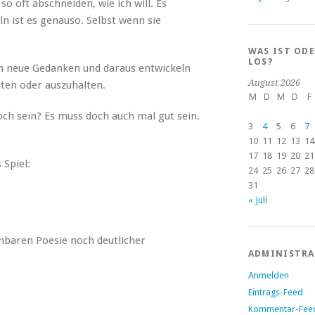
o oft abschneiden, wie ich will. Es
ist es genauso. Selbst wenn sie
WAS IST OD
LOS?
 neue Gedanken und daraus entwickeln
August 2026
alten oder auszuhalten.
M
D
M
D
F
ch sein? Es muss doch auch mal gut sein.
3
4
5
6
7
10
11
12
13
14
17
18
19
20
21
s Spiel:
24
25
26
27
28
31
« Juli
nbaren Poesie noch deutlicher
ADMINISTR
Anmelden
Eintrags-Feed
Kommentar-Fee