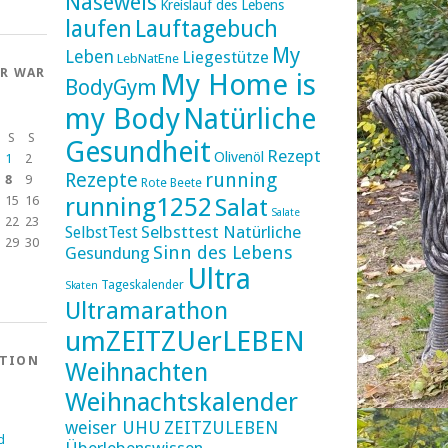
Naseweis
Kreislauf des Lebens
laufen
Lauftagebuch
My
Leben
Liegestütze
LebNatEne
ER WAR
My Home is
BodyGym
my Body
Natürliche
S
S
Gesundheit
Rezept
Olivenöl
1
2
Rezepte
running
8
9
Rote Beete
running1252
15
16
Salat
Salate
22
23
Selbsttest Natürliche
SelbstTest
29
30
Sinn des Lebens
Gesundung
Ultra
Tageskalender
Skaten
Ultramarathon
umZEITZUerLEBEN
ATION
Weihnachten
Weihnachtskalender
weiser UHU
ZEITZULEBEN
d