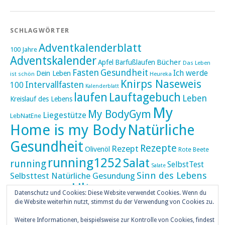
SCHLAGWÖRTER
Adventkalenderblatt
100 Jahre
Adventskalender
Bücher
Apfel
Barfußlaufen
Das Leben
Fasten
Gesundheit
Ich werde
Dein Leben
ist schön
Heureka
Knirps Naseweis
Intervallfasten
100
Kalenderblatt
laufen
Lauftagebuch
Leben
Kreislauf des Lebens
My
My BodyGym
Liegestütze
LebNatEne
Home is my Body
Natürliche
Gesundheit
Rezepte
Rezept
Olivenöl
Rote Beete
running1252
Salat
running
SelbstTest
Salate
Sinn des Lebens
Selbsttest Natürliche Gesundung
Ultra
Ultramarathon
Tageskalender
Skaten
Datenschutz und Cookies: Diese Website verwendet Cookies. Wenn du
umZEITZUerLEBEN
die Website weiterhin nutzt, stimmst du der Verwendung von Cookies zu.
Weihnachten
Weihnachtskalender
Weitere Informationen, beispielsweise zur Kontrolle von Cookies, findest
weiser UHU