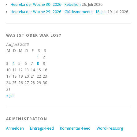
Heureka der Woche 30- 2026- Rebellion
26. Juli 2026
Heureka der Woche 29- 2026- Glücksmomente- 18. Juli
19. Juli 2026
WAS IST ODER WAR LOS?
August 2026
M
D
M
D
F
S
S
1
2
3
4
5
6
7
8
9
10
11
12
13
14
15
16
17
18
19
20
21
22
23
24
25
26
27
28
29
30
31
« Juli
ADMINISTRATION
Anmelden
Eintrags-Feed
Kommentar-Feed
WordPress.org