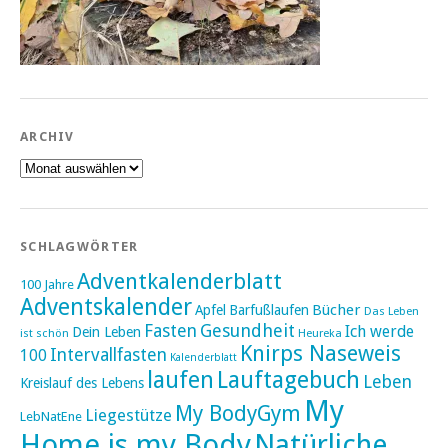
ARCHIV
Archiv
SCHLAGWÖRTER
Adventkalenderblatt
100 Jahre
Adventskalender
Bücher
Apfel
Barfußlaufen
Das Leben
Fasten
Gesundheit
Ich werde
Dein Leben
ist schön
Heureka
Knirps Naseweis
Intervallfasten
100
Kalenderblatt
laufen
Lauftagebuch
Leben
Kreislauf des Lebens
My
My BodyGym
Liegestütze
LebNatEne
Home is my Body
Natürliche