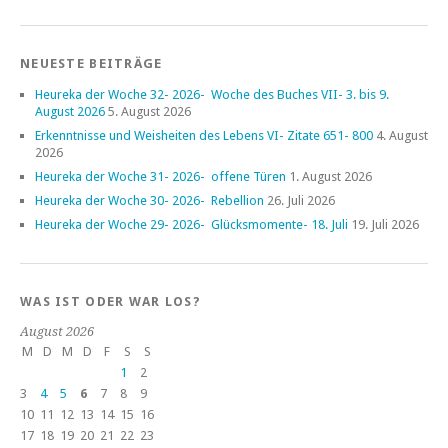
NEUESTE BEITRÄGE
Heureka der Woche 32- 2026- Woche des Buches VII- 3. bis 9.
August 2026
5. August 2026
Erkenntnisse und Weisheiten des Lebens VI- Zitate 651- 800
4. August
2026
Heureka der Woche 31- 2026- offene Türen
1. August 2026
Heureka der Woche 30- 2026- Rebellion
26. Juli 2026
Heureka der Woche 29- 2026- Glücksmomente- 18. Juli
19. Juli 2026
WAS IST ODER WAR LOS?
August 2026
M
D
M
D
F
S
S
1
2
3
4
5
6
7
8
9
10
11
12
13
14
15
16
17
18
19
20
21
22
23