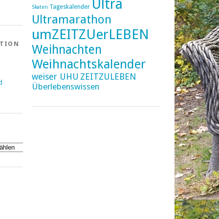
Ultra
Tageskalender
Skaten
Ultramarathon
umZEITZUerLEBEN
ATION
Weihnachten
Weihnachtskalender
weiser UHU
ZEITZULEBEN
d
Überlebenswissen