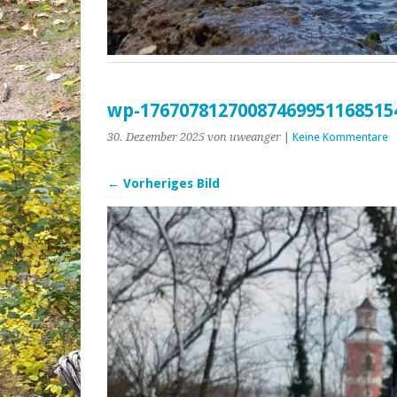
wp-17670781270087469951168515
30. Dezember 2025
von uweanger
|
Keine Kommentare
← Vorheriges Bild