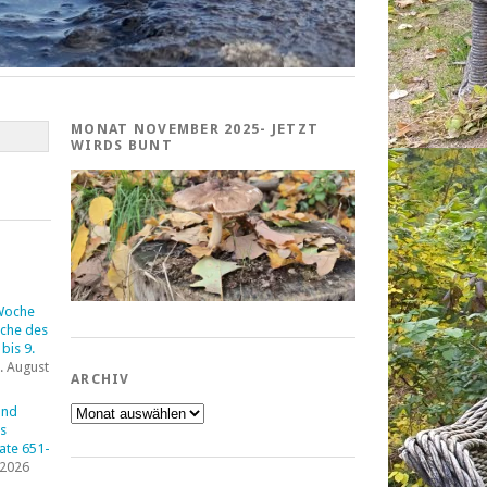
MONAT NOVEMBER 2025- JETZT
WIRDS BUNT
Woche
che des
bis 9.
. August
ARCHIV
Archiv
und
s
tate 651-
 2026