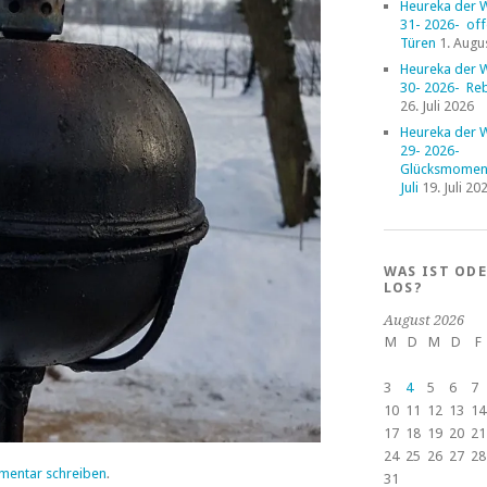
Heureka der 
31- 2026- of
Türen
1. Augu
Heureka der 
30- 2026- Reb
26. Juli 2026
Heureka der 
29- 2026-
Glücksmoment
Juli
19. Juli 20
WAS IST OD
LOS?
August 2026
M
D
M
D
F
3
4
5
6
7
10
11
12
13
14
17
18
19
20
21
24
25
26
27
28
mentar schreiben
.
31