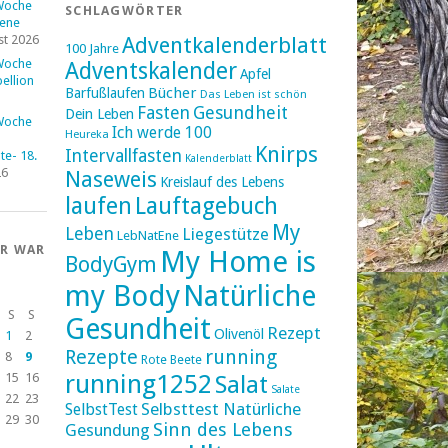
Woche
SCHLAGWÖRTER
fene
st 2026
Adventkalenderblatt
100 Jahre
Woche
Adventskalender
Apfel
ellion
Bücher
Barfußlaufen
Das Leben ist schön
Fasten
Gesundheit
Dein Leben
Woche
Ich werde 100
Heureka
Knirps
Intervallfasten
e- 18.
Kalenderblatt
26
Naseweis
Kreislauf des Lebens
laufen
Lauftagebuch
My
Leben
Liegestütze
LebNatEne
ER WAR
My Home is
BodyGym
my Body
Natürliche
S
S
Gesundheit
Rezept
Olivenöl
1
2
Rezepte
running
8
9
Rote Beete
running1252
15
16
Salat
Salate
22
23
Selbsttest Natürliche
SelbstTest
29
30
Sinn des Lebens
Gesundung