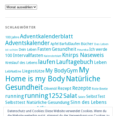
Archiv
SCHLAGWÖRTER
Adventkalenderblatt
100 Jahre
Adventskalender
Bücher
Apfel
Barfußlaufen
Das Leben
Fasten
Gesundheit
Ich werde
Dein Leben
ist schön
Heureka
Knirps Naseweis
Intervallfasten
100
Kalenderblatt
laufen
Lauftagebuch
Leben
Kreislauf des Lebens
My
My BodyGym
Liegestütze
LebNatEne
Home is my Body
Natürliche
Gesundheit
Rezepte
Rezept
Olivenöl
Rote Beete
running1252
Salat
running
SelbstTest
Salate
Sinn des Lebens
Selbsttest Natürliche Gesundung
Ultra
Ultramarathon
Tageskalender
Skaten
Datenschutz und Cookies: Diese Website verwendet Cookies. Wenn du
die Website weiterhin nutzt, stimmst du der Verwendung von Cookies zu.