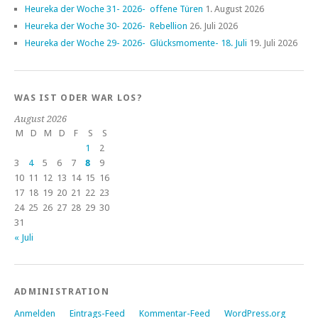
Heureka der Woche 31- 2026- offene Türen
1. August 2026
Heureka der Woche 30- 2026- Rebellion
26. Juli 2026
Heureka der Woche 29- 2026- Glücksmomente- 18. Juli
19. Juli 2026
WAS IST ODER WAR LOS?
August 2026
M
D
M
D
F
S
S
1
2
3
4
5
6
7
8
9
10
11
12
13
14
15
16
17
18
19
20
21
22
23
24
25
26
27
28
29
30
31
« Juli
ADMINISTRATION
Anmelden
Eintrags-Feed
Kommentar-Feed
WordPress.org