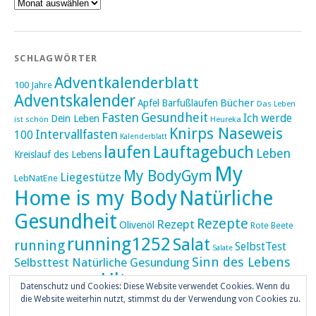
Archiv
SCHLAGWÖRTER
Adventkalenderblatt
100 Jahre
Adventskalender
Bücher
Apfel
Barfußlaufen
Das Leben
Fasten
Gesundheit
Ich werde
Dein Leben
ist schön
Heureka
Knirps Naseweis
Intervallfasten
100
Kalenderblatt
laufen
Lauftagebuch
Leben
Kreislauf des Lebens
My
My BodyGym
Liegestütze
LebNatEne
Home is my Body
Natürliche
Gesundheit
Rezepte
Rezept
Olivenöl
Rote Beete
running1252
Salat
running
SelbstTest
Salate
Sinn des Lebens
Selbsttest Natürliche Gesundung
Ultra
Ultramarathon
Tageskalender
Skaten
Datenschutz und Cookies: Diese Website verwendet Cookies. Wenn du
umZEITZUerLEBEN
die Website weiterhin nutzt, stimmst du der Verwendung von Cookies zu.
Weihnachten