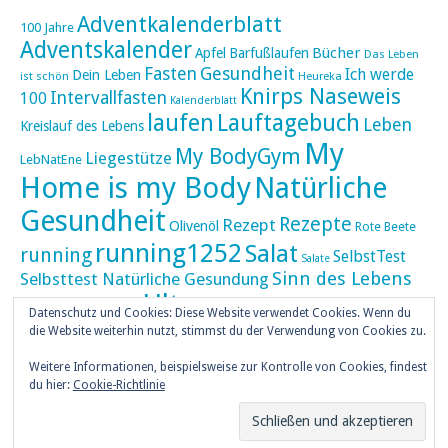
Adventkalenderblatt
100 Jahre
Adventskalender
Bücher
Apfel
Barfußlaufen
Das Leben
Fasten
Gesundheit
Ich werde
Dein Leben
ist schön
Heureka
Knirps Naseweis
Intervallfasten
100
Kalenderblatt
laufen
Lauftagebuch
Leben
Kreislauf des Lebens
My
My BodyGym
Liegestütze
LebNatEne
Home is my Body
Natürliche
Gesundheit
Rezepte
Rezept
Olivenöl
Rote Beete
running1252
Salat
running
SelbstTest
Salate
Sinn des Lebens
Selbsttest Natürliche Gesundung
Ultra
Ultramarathon
Tageskalender
Skaten
Datenschutz und Cookies: Diese Website verwendet Cookies. Wenn du
umZEITZUerLEBEN
die Website weiterhin nutzt, stimmst du der Verwendung von Cookies zu.
Weihnachten
Weihnachtskalender
Weitere Informationen, beispielsweise zur Kontrolle von Cookies, findest
weiser UHU
du hier:
Cookie-Richtlinie
ZEITZULEBEN
Überlebenswissen