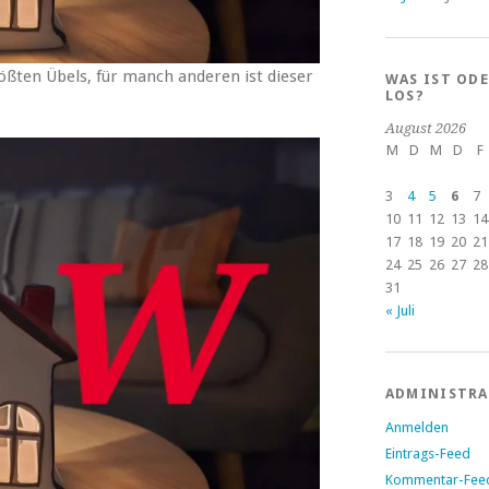
ößten Übels, für manch anderen ist dieser
WAS IST OD
LOS?
August 2026
M
D
M
D
F
3
4
5
6
7
10
11
12
13
14
17
18
19
20
21
24
25
26
27
28
31
« Juli
ADMINISTR
Anmelden
Eintrags-Feed
Kommentar-Fee