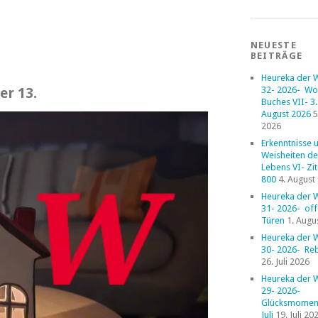
NEUESTE
BEITRÄGE
Heureka der 
32- 2026- Wo
er 13.
Buches VII- 3. 
August 2026
5
2026
Erkenntnisse 
Weisheiten de
Lebens VI- Zi
800
4. August
Heureka der 
31- 2026- of
Türen
1. Augu
Heureka der 
30- 2026- Reb
26. Juli 2026
Heureka der 
29- 2026-
Glücksmoment
Juli
19. Juli 20