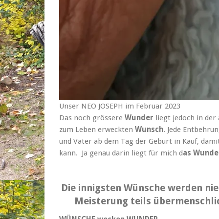
Unser NEO JOSEPH im Februar 2023
Das noch grössere
Wunder
liegt jedoch in der
zum Leben erweckten
Wunsch
. Jede Entbehru
und Vater ab dem Tag der Geburt in Kauf, dami
kann. Ja genau darin liegt für mich d
as Wunde
Die innigsten Wünsche werden nie 
Meisterung teils übermenschli