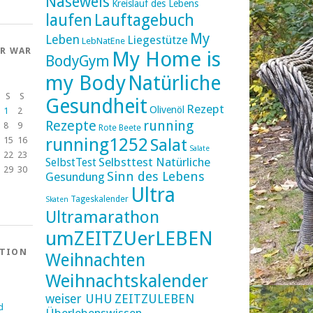
Naseweis
Kreislauf des Lebens
laufen
Lauftagebuch
My
Leben
Liegestütze
LebNatEne
ER WAR
My Home is
BodyGym
my Body
Natürliche
S
S
Gesundheit
Rezept
Olivenöl
1
2
Rezepte
running
8
9
Rote Beete
running1252
15
16
Salat
Salate
22
23
Selbsttest Natürliche
SelbstTest
29
30
Sinn des Lebens
Gesundung
Ultra
Tageskalender
Skaten
Ultramarathon
umZEITZUerLEBEN
ATION
Weihnachten
Weihnachtskalender
weiser UHU
ZEITZULEBEN
d