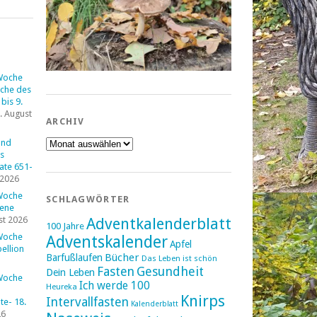
Woche
che des
bis 9.
. August
ARCHIV
Archiv
und
s
tate 651-
 2026
Woche
SCHLAGWÖRTER
fene
st 2026
Adventkalenderblatt
100 Jahre
Woche
Adventskalender
Apfel
ellion
Bücher
Barfußlaufen
Das Leben ist schön
Fasten
Gesundheit
Dein Leben
Woche
Ich werde 100
Heureka
Knirps
Intervallfasten
e- 18.
Kalenderblatt
26