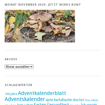
MONAT NOVEMBER 2025- JETZT WIRDS BUNT
ARCHIV
Archiv
SCHLAGWÖRTER
Adventkalenderblatt
100 Jahre
Adventskalender
Bücher
Apfel
Barfußlaufen
Das Leben
Fasten
Gesundheit
Ich werde
Dein Leben