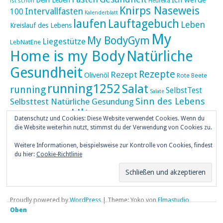
ist schön
Heureka
Knirps Naseweis
Intervallfasten
100
Kalenderblatt
laufen
Lauftagebuch
Leben
Kreislauf des Lebens
My
My BodyGym
Liegestütze
LebNatEne
Home is my Body
Natürliche
Gesundheit
Rezepte
Rezept
Olivenöl
Rote Beete
running1252
Salat
running
SelbstTest
Salate
Sinn des Lebens
Selbsttest Natürliche Gesundung
Ultra
Ultramarathon
Tageskalender
Skaten
Datenschutz und Cookies: Diese Website verwendet Cookies. Wenn du
umZEITZUerLEBEN
die Website weiterhin nutzt, stimmst du der Verwendung von Cookies zu.
Weihnachten
Weihnachtskalender
Weitere Informationen, beispielsweise zur Kontrolle von Cookies, findest
weiser UHU
du hier:
Cookie-Richtlinie
ZEITZULEBEN
Überlebenswissen
Proudly powered by
WordPress
|
Theme: Yoko von
Elmastudio
Oben