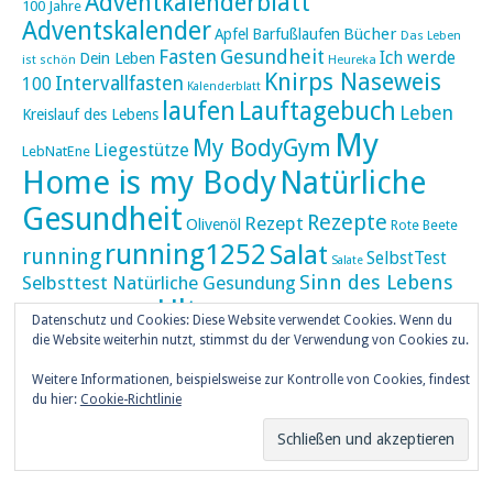
Adventkalenderblatt
100 Jahre
Adventskalender
Bücher
Apfel
Barfußlaufen
Das Leben
Fasten
Gesundheit
Ich werde
Dein Leben
ist schön
Heureka
Knirps Naseweis
Intervallfasten
100
Kalenderblatt
laufen
Lauftagebuch
Leben
Kreislauf des Lebens
My
My BodyGym
Liegestütze
LebNatEne
Home is my Body
Natürliche
Gesundheit
Rezepte
Rezept
Olivenöl
Rote Beete
running1252
Salat
running
SelbstTest
Salate
Sinn des Lebens
Selbsttest Natürliche Gesundung
Ultra
Ultramarathon
Tageskalender
Skaten
Datenschutz und Cookies: Diese Website verwendet Cookies. Wenn du
umZEITZUerLEBEN
die Website weiterhin nutzt, stimmst du der Verwendung von Cookies zu.
Weihnachten
Weihnachtskalender
Weitere Informationen, beispielsweise zur Kontrolle von Cookies, findest
weiser UHU
du hier:
Cookie-Richtlinie
ZEITZULEBEN
Überlebenswissen