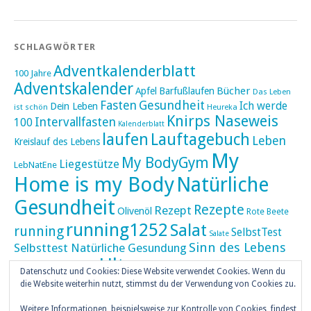
SCHLAGWÖRTER
Adventkalenderblatt
100 Jahre
Adventskalender
Bücher
Apfel
Barfußlaufen
Das Leben
Fasten
Gesundheit
Ich werde
Dein Leben
ist schön
Heureka
Knirps Naseweis
Intervallfasten
100
Kalenderblatt
laufen
Lauftagebuch
Leben
Kreislauf des Lebens
My
My BodyGym
Liegestütze
LebNatEne
Home is my Body
Natürliche
Gesundheit
Rezepte
Rezept
Olivenöl
Rote Beete
running1252
Salat
running
SelbstTest
Salate
Sinn des Lebens
Selbsttest Natürliche Gesundung
Ultra
Ultramarathon
Tageskalender
Skaten
Datenschutz und Cookies: Diese Website verwendet Cookies. Wenn du
umZEITZUerLEBEN
die Website weiterhin nutzt, stimmst du der Verwendung von Cookies zu.
Weihnachten
Weitere Informationen, beispielsweise zur Kontrolle von Cookies, findest