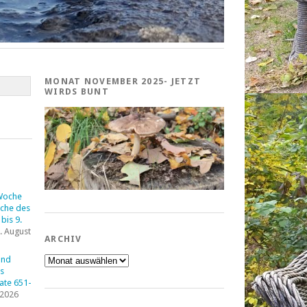
MONAT NOVEMBER 2025- JETZT
WIRDS BUNT
Woche
che des
bis 9.
. August
ARCHIV
Archiv
und
s
tate 651-
 2026