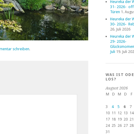
Heureka der 
31- 2026- of
Türen
1. Augu
Heureka der 
30- 2026- Reb
26. Juli 2026
Heureka der 
29- 2026-
Glücksmoment
mentar schreiben
.
Juli
19. Juli 20
WAS IST OD
LOS?
August 2026
M
D
M
D
F
3
4
5
6
7
10
11
12
13
14
17
18
19
20
21
24
25
26
27
28
31