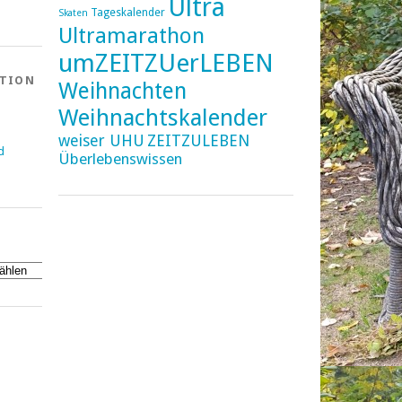
Ultra
Tageskalender
Skaten
Ultramarathon
umZEITZUerLEBEN
ATION
Weihnachten
Weihnachtskalender
weiser UHU
ZEITZULEBEN
d
Überlebenswissen