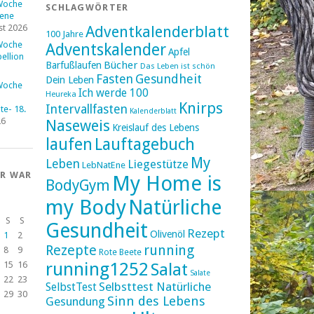
Woche
SCHLAGWÖRTER
fene
st 2026
Adventkalenderblatt
100 Jahre
Woche
Adventskalender
Apfel
ellion
Bücher
Barfußlaufen
Das Leben ist schön
Fasten
Gesundheit
Dein Leben
Woche
Ich werde 100
Heureka
Knirps
Intervallfasten
e- 18.
Kalenderblatt
26
Naseweis
Kreislauf des Lebens
laufen
Lauftagebuch
My
Leben
Liegestütze
LebNatEne
ER WAR
My Home is
BodyGym
my Body
Natürliche
S
S
Gesundheit
Rezept
Olivenöl
1
2
Rezepte
running
8
9
Rote Beete
running1252
15
16
Salat
Salate
22
23
Selbsttest Natürliche
SelbstTest
29
30
Sinn des Lebens
Gesundung