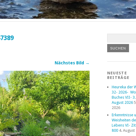
47389
Nächstes Bild →
NEUESTE
BEITRÄGE
Heureka der 
32- 2026- Wo
Buches VII- 3. 
August 2026
5
2026
Erkenntnisse 
Weisheiten de
Lebens VI- Zi
800
4. August