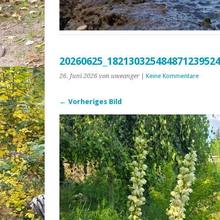
20260625_18213032548487123952
26. Juni 2026
von uweanger
|
Keine Kommentare
← Vorheriges Bild