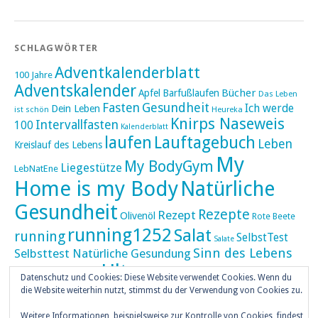
SCHLAGWÖRTER
Adventkalenderblatt
100 Jahre
Adventskalender
Bücher
Apfel
Barfußlaufen
Das Leben
Fasten
Gesundheit
Ich werde
Dein Leben
ist schön
Heureka
Knirps Naseweis
Intervallfasten
100
Kalenderblatt
laufen
Lauftagebuch
Leben
Kreislauf des Lebens
My
My BodyGym
Liegestütze
LebNatEne
Home is my Body
Natürliche
Gesundheit
Rezepte
Rezept
Olivenöl
Rote Beete
running1252
Salat
running
SelbstTest
Salate
Sinn des Lebens
Selbsttest Natürliche Gesundung
Ultra
Ultramarathon
Tageskalender
Skaten
Datenschutz und Cookies: Diese Website verwendet Cookies. Wenn du
umZEITZUerLEBEN
die Website weiterhin nutzt, stimmst du der Verwendung von Cookies zu.
Weihnachten
Weitere Informationen, beispielsweise zur Kontrolle von Cookies, findest