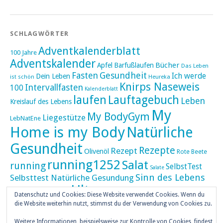
SCHLAGWÖRTER
Adventkalenderblatt
100 Jahre
Adventskalender
Bücher
Apfel
Barfußlaufen
Das Leben
Fasten
Gesundheit
Ich werde
Dein Leben
ist schön
Heureka
Knirps Naseweis
Intervallfasten
100
Kalenderblatt
laufen
Lauftagebuch
Leben
Kreislauf des Lebens
My
My BodyGym
Liegestütze
LebNatEne
Home is my Body
Natürliche
Gesundheit
Rezepte
Rezept
Olivenöl
Rote Beete
running1252
Salat
running
SelbstTest
Salate
Sinn des Lebens
Selbsttest Natürliche Gesundung
Ultra
Ultramarathon
Tageskalender
Skaten
Datenschutz und Cookies: Diese Website verwendet Cookies. Wenn du
umZEITZUerLEBEN
die Website weiterhin nutzt, stimmst du der Verwendung von Cookies zu.
Weihnachten
Weitere Informationen, beispielsweise zur Kontrolle von Cookies, findest