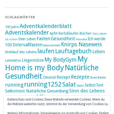
SCHLAGWÖRTER
Adventkalenderblatt
100 Jahre
Adventskalender
Bücher
Apfel
Barfußlaufen
Das Leben
Fasten
Gesundheit
Ich werde
Dein Leben
ist schön
Heureka
Knirps Naseweis
Intervallfasten
100
Kalenderblatt
laufen
Lauftagebuch
Leben
Kreislauf des Lebens
My
My BodyGym
Liegestütze
LebNatEne
Home is my Body
Natürliche
Gesundheit
Rezepte
Rezept
Olivenöl
Rote Beete
running1252
Salat
running
SelbstTest
Salate
Sinn des Lebens
Selbsttest Natürliche Gesundung
Ultra
Ultramarathon
Tageskalender
Skaten
Datenschutz und Cookies: Diese Website verwendet Cookies. Wenn du
umZEITZUerLEBEN
die Website weiterhin nutzt, stimmst du der Verwendung von Cookies zu.
Weihnachten
Weitere Informationen, beispielsweise zur Kontrolle von Cookies, findest