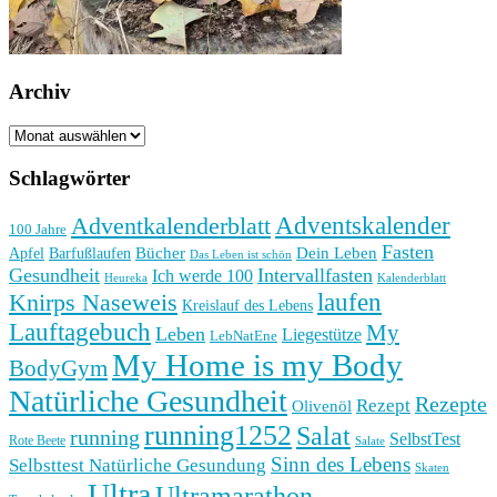
Archiv
Archiv
Schlagwörter
Adventkalenderblatt
Adventskalender
100 Jahre
Fasten
Bücher
Dein Leben
Apfel
Barfußlaufen
Das Leben ist schön
Gesundheit
Intervallfasten
Ich werde 100
Heureka
Kalenderblatt
laufen
Knirps Naseweis
Kreislauf des Lebens
Lauftagebuch
My
Leben
Liegestütze
LebNatEne
My Home is my Body
BodyGym
Natürliche Gesundheit
Rezepte
Rezept
Olivenöl
running1252
Salat
running
SelbstTest
Rote Beete
Salate
Sinn des Lebens
Selbsttest Natürliche Gesundung
Skaten
Ultra
Ultramarathon