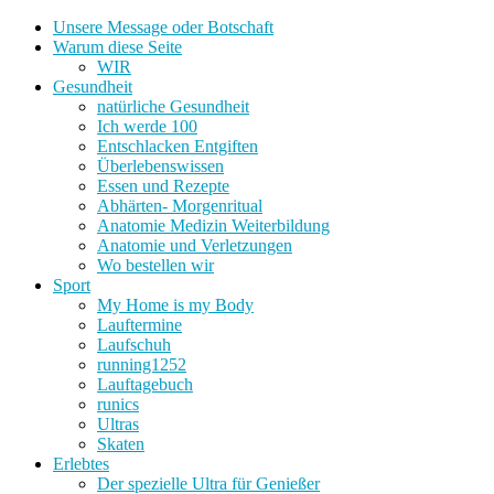
Unsere Message oder Botschaft
Warum diese Seite
WIR
Gesundheit
natürliche Gesundheit
Ich werde 100
Entschlacken Entgiften
Überlebenswissen
Essen und Rezepte
Abhärten- Morgenritual
Anatomie Medizin Weiterbildung
Anatomie und Verletzungen
Wo bestellen wir
Sport
My Home is my Body
Lauftermine
Laufschuh
running1252
Lauftagebuch
runics
Ultras
Skaten
Erlebtes
Der spezielle Ultra für Genießer