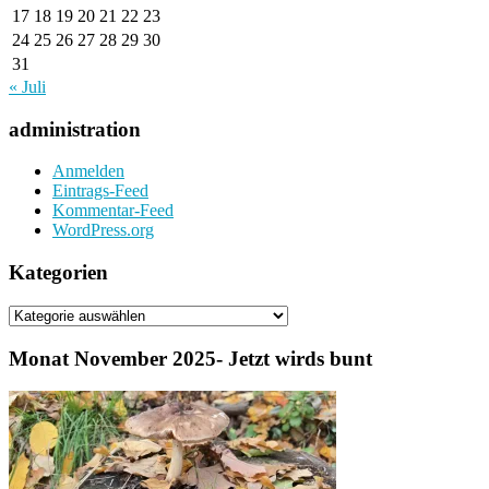
17
18
19
20
21
22
23
24
25
26
27
28
29
30
31
« Juli
administration
Anmelden
Eintrags-Feed
Kommentar-Feed
WordPress.org
Kategorien
Kategorien
Monat November 2025- Jetzt wirds bunt