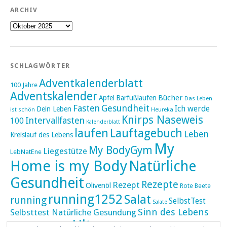
ARCHIV
Archiv
SCHLAGWÖRTER
Adventkalenderblatt
100 Jahre
Adventskalender
Bücher
Apfel
Barfußlaufen
Das Leben
Fasten
Gesundheit
Ich werde
Dein Leben
ist schön
Heureka
Knirps Naseweis
Intervallfasten
100
Kalenderblatt
laufen
Lauftagebuch
Leben
Kreislauf des Lebens
My
My BodyGym
Liegestütze
LebNatEne
Home is my Body
Natürliche
Gesundheit
Rezepte
Rezept
Olivenöl
Rote Beete
running1252
Salat
running
SelbstTest
Salate
Sinn des Lebens
Selbsttest Natürliche Gesundung
Ultra
Ultramarathon