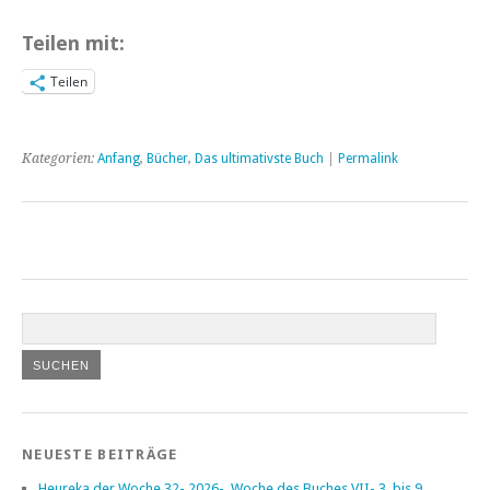
Teilen mit:
Teilen
Kategorien:
Anfang
,
Bücher
,
Das ultimativste Buch
|
Permalink
NEUESTE BEITRÄGE
Heureka der Woche 32- 2026- Woche des Buches VII- 3. bis 9.