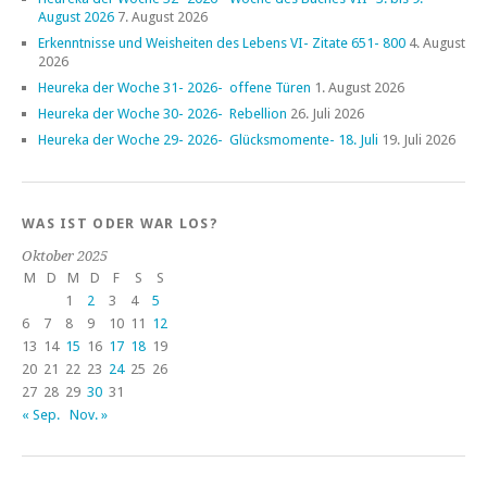
August 2026
7. August 2026
Erkenntnisse und Weisheiten des Lebens VI- Zitate 651- 800
4. August
2026
Heureka der Woche 31- 2026- offene Türen
1. August 2026
Heureka der Woche 30- 2026- Rebellion
26. Juli 2026
Heureka der Woche 29- 2026- Glücksmomente- 18. Juli
19. Juli 2026
WAS IST ODER WAR LOS?
Oktober 2025
M
D
M
D
F
S
S
1
2
3
4
5
6
7
8
9
10
11
12
13
14
15
16
17
18
19
20
21
22
23
24
25
26
27
28
29
30
31
« Sep.
Nov. »