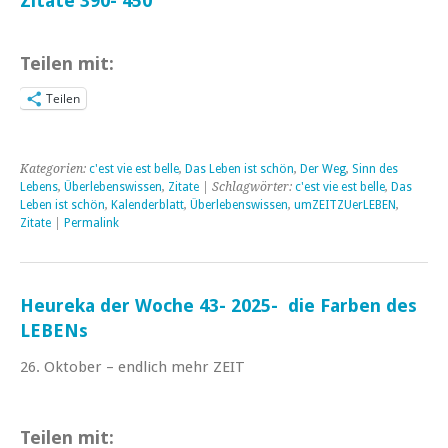
Zitate 390- 450
Teilen mit:
Teilen
Kategorien:
c'est vie est belle
,
Das Leben ist schön
,
Der Weg
,
Sinn des
Lebens
,
Überlebenswissen
,
Zitate
| Schlagwörter:
c'est vie est belle
,
Das
Leben ist schön
,
Kalenderblatt
,
Überlebenswissen
,
umZEITZUerLEBEN
,
Zitate
|
Permalink
Heureka der Woche 43- 2025- die Farben des
LEBENs
26. Oktober – endlich mehr ZEIT
Teilen mit: