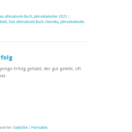
as ultimativste Buch
,
Jahreskalender 2025
|
blatt
,
Das ultimativste Buch
,
Heureka
,
Jahreskalender
,
rfolg
jenige Erfolg gehabt, der gut gelebt, oft
hat.
wörter:
Gedichte
|
Permalink