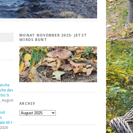
MONAT NOVEMBER 2025- JETZT
WIRDS BUNT
Woche
che des
bis 9.
. August
ARCHIV
Archiv
und
s
tate 651-
 2026