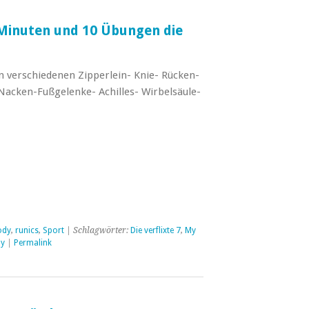
7 Minuten und 10 Übungen die
n verschiedenen Zipperlein- Knie- Rücken-
-Nacken-Fußgelenke- Achilles- Wirbelsäule-
ody
,
runics
,
Sport
| Schlagwörter:
Die verflixte 7
,
My
dy
|
Permalink