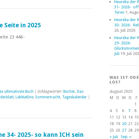
Heureka der 
31- 2026- of
Türen
1. Augu
Heureka der 
e Seite in 2025
30- 2026- Reb
26. Juli 2026
eite 23 446-
Heureka der 
29- 2026-
Glücksmoment
Juli
19. Juli 20
WAS IST OD
LOS?
August 2025
as ultimativste Buch
| Schlagwörter:
Bücher
,
Das
derblatt
,
LebNatEne
,
Sommertracht
,
Tageskalender
|
M
D
M
D
F
1
4
5
6
7
8
11
12
13
14
15
18
19
20
21
22
25
26
27
28
29
e 34- 2025- so kann ICH sein
« Juli
Sep. »