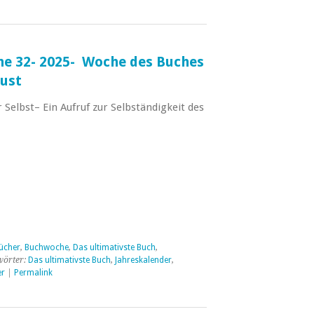
e 32- 2025- Woche des Buches
gust
r Selbst– Ein Aufruf zur Selbständigkeit des
ücher
,
Buchwoche
,
Das ultimativste Buch
,
wörter:
Das ultimativste Buch
,
Jahreskalender
,
er
|
Permalink