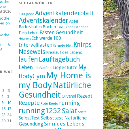
Woche
SCHLAGWÖRTER
fene
st 2026
Adventkalenderblatt
100 Jahre
Woche
Adventskalender
Apfel
ellion
Bücher
Barfußlaufen
Das Leben ist schön
Fasten
Gesundheit
Dein Leben
Woche
Ich werde 100
Heureka
Knirps
Intervallfasten
e- 18.
Kalenderblatt
26
Naseweis
Kreislauf des Lebens
laufen
Lauftagebuch
My
Leben
Liegestütze
LebNatEne
ER WAR
My Home is
BodyGym
my Body
Natürliche
S
S
Gesundheit
Rezept
Olivenöl
2
3
Rezepte
running
9
10
Rote Beete
running1252
16
17
Salat
Salate
23
24
Selbsttest Natürliche
SelbstTest
30
31
Sinn des Lebens
Gesundung