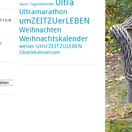
Ultra
Tageskalender
Skaten
Ultramarathon
umZEITZUerLEBEN
ATION
Weihnachten
Weihnachtskalender
d
weiser UHU
ZEITZULEBEN
Überlebenswissen