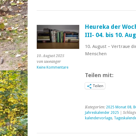
Heureka der Woch
III- 04. bis 10. Au
10. August – Vertraue di
Menschen
10. August 2025
von uweanger
Keine Kommentare
Teilen mit:
Teilen
Kategorien:
2025 Monat 08
,
B
Jahreskalender 2025
| Schlag
kalendervorlage
,
Tageskalend