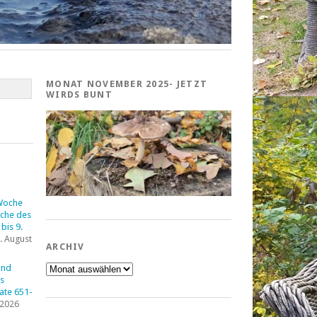
MONAT NOVEMBER 2025- JETZT
WIRDS BUNT
Woche
che des
bis 9.
. August
ARCHIV
Archiv
und
s
tate 651-
 2026