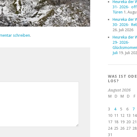
Heureka der 
31- 2026- of
Türen
1. Augu
Heureka der 
30- 2026- Reb
26. Juli 2026
mentar schreiben
.
Heureka der 
29- 2026-
Glücksmoment
Juli
19. Juli 20
WAS IST OD
LOS?
August 2026
M
D
M
D
F
3
4
5
6
7
10
11
12
13
14
17
18
19
20
21
24
25
26
27
28
31