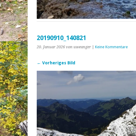
20190910_140821
20. Januar 2026
von uweanger
|
Keine Kommentare
← Vorheriges Bild