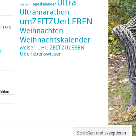
Ultra
Tageskalender
Skaten
Ultramarathon
umZEITZUerLEBEN
ATION
Weihnachten
Weihnachtskalender
weiser UHU
ZEITZULEBEN
d
Überlebenswissen