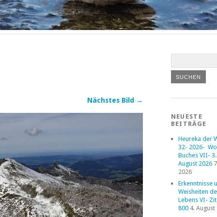
Nächstes Bild →
NEUESTE
BEITRÄGE
Heureka der 
32- 2026- Wo
Buches VII- 3. 
August 2026
7
2026
Erkenntnisse 
Weisheiten de
Lebens VI- Zi
800
4. August