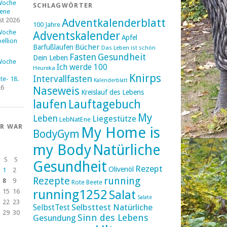
Woche
SCHLAGWÖRTER
fene
st 2026
Adventkalenderblatt
100 Jahre
Woche
Adventskalender
Apfel
ellion
Bücher
Barfußlaufen
Das Leben ist schön
Fasten
Gesundheit
Dein Leben
Woche
Ich werde 100
Heureka
Knirps
Intervallfasten
e- 18.
Kalenderblatt
26
Naseweis
Kreislauf des Lebens
laufen
Lauftagebuch
My
Leben
Liegestütze
LebNatEne
ER WAR
My Home is
BodyGym
my Body
Natürliche
S
S
Gesundheit
Rezept
Olivenöl
1
2
Rezepte
running
8
9
Rote Beete
running1252
15
16
Salat
Salate
22
23
Selbsttest Natürliche
SelbstTest
29
30
Sinn des Lebens
Gesundung