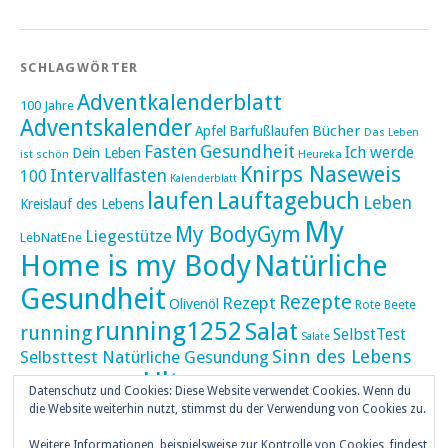
SCHLAGWÖRTER
Adventkalenderblatt
100 Jahre
Adventskalender
Bücher
Apfel
Barfußlaufen
Das Leben
Fasten
Gesundheit
Ich werde
Dein Leben
ist schön
Heureka
Knirps Naseweis
Intervallfasten
100
Kalenderblatt
laufen
Lauftagebuch
Leben
Kreislauf des Lebens
My
My BodyGym
Liegestütze
LebNatEne
Home is my Body
Natürliche
Gesundheit
Rezepte
Rezept
Olivenöl
Rote Beete
running1252
Salat
running
SelbstTest
Salate
Sinn des Lebens
Selbsttest Natürliche Gesundung
Ultra
Ultramarathon
Tageskalender
Skaten
Datenschutz und Cookies: Diese Website verwendet Cookies. Wenn du
umZEITZUerLEBEN
die Website weiterhin nutzt, stimmst du der Verwendung von Cookies zu.
Weihnachten
Weitere Informationen, beispielsweise zur Kontrolle von Cookies, findest