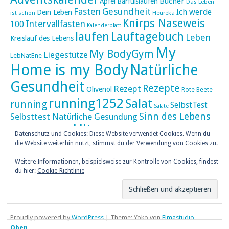
Bücher
Apfel
Barfußlaufen
Das Leben
Fasten
Gesundheit
Ich werde
Dein Leben
ist schön
Heureka
Knirps Naseweis
Intervallfasten
100
Kalenderblatt
laufen
Lauftagebuch
Leben
Kreislauf des Lebens
My
My BodyGym
Liegestütze
LebNatEne
Home is my Body
Natürliche
Gesundheit
Rezepte
Rezept
Olivenöl
Rote Beete
running1252
Salat
running
SelbstTest
Salate
Sinn des Lebens
Selbsttest Natürliche Gesundung
Ultra
Ultramarathon
Tageskalender
Skaten
Datenschutz und Cookies: Diese Website verwendet Cookies. Wenn du
umZEITZUerLEBEN
die Website weiterhin nutzt, stimmst du der Verwendung von Cookies zu.
Weihnachten
Weihnachtskalender
Weitere Informationen, beispielsweise zur Kontrolle von Cookies, findest
weiser UHU
du hier:
Cookie-Richtlinie
ZEITZULEBEN
Überlebenswissen
Proudly powered by
WordPress
|
Theme: Yoko von
Elmastudio
Oben