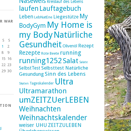
Naseweis
Kreislauf des Lebens
laufen
Lauftagebuch
My
Leben
Liegestütze
LebNatEne
ER WAR
My Home is
BodyGym
my Body
Natürliche
S
S
Gesundheit
Rezept
Olivenöl
1
2
Rezepte
running
8
9
Rote Beete
running1252
15
16
Salat
Salate
22
23
Selbsttest Natürliche
SelbstTest
29
30
Sinn des Lebens
Gesundung
Ultra
Tageskalender
Skaten
Ultramarathon
umZEITZUerLEBEN
ATION
Weihnachten
Weihnachtskalender
weiser UHU
ZEITZULEBEN
d