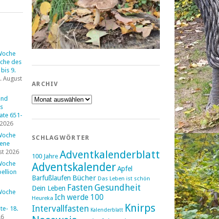
Woche
che des
bis 9.
. August
ARCHIV
Archiv
und
s
tate 651-
 2026
Woche
SCHLAGWÖRTER
fene
st 2026
Adventkalenderblatt
100 Jahre
Woche
Adventskalender
Apfel
ellion
Bücher
Barfußlaufen
Das Leben ist schön
Fasten
Gesundheit
Dein Leben
Woche
Ich werde 100
Heureka
Knirps
Intervallfasten
e- 18.
Kalenderblatt
26