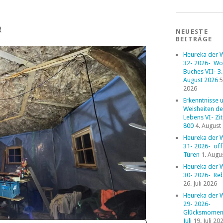
R
NEUESTE
BEITRÄGE
Heureka der 
32- 2026- Wo
Buches VII- 3. 
August 2026
5
2026
Erkenntnisse 
Weisheiten de
Lebens VI- Zi
800
4. August
Heureka der 
31- 2026- of
Türen
1. Augu
Heureka der 
30- 2026- Reb
26. Juli 2026
Heureka der 
29- 2026-
Glücksmoment
Juli
19. Juli 20