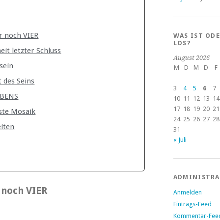
r noch VIER
WAS IST OD
LOS?
it letzter Schluss
August 2026
sein
M
D
M
D
F
 des Seins
3
4
5
6
7
EBENS
10
11
12
13
14
17
18
19
20
21
ste Mosaik
24
25
26
27
28
eiten
31
« Juli
ADMINISTR
 noch VIER
Anmelden
Eintrags-Feed
Kommentar-Fee