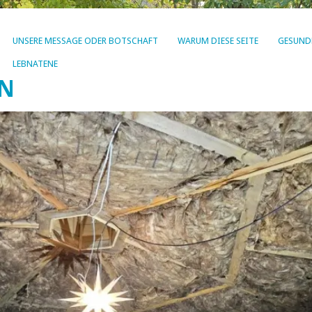
UNSERE MESSAGE ODER BOTSCHAFT
WARUM DIESE SEITE
GESUND
LEBNATENE
EN