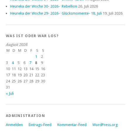
Heureka der Woche 30- 2026- Rebellion
26. Juli 2026
Heureka der Woche 29- 2026- Glücksmomente- 18. Juli
19. Juli 2026
WAS IST ODER WAR LOS?
August 2026
M
D
M
D
F
S
S
1
2
3
4
5
6
7
8
9
10
11
12
13
14
15
16
17
18
19
20
21
22
23
24
25
26
27
28
29
30
31
« Juli
ADMINISTRATION
Anmelden
Eintrags-Feed
Kommentar-Feed
WordPress.org