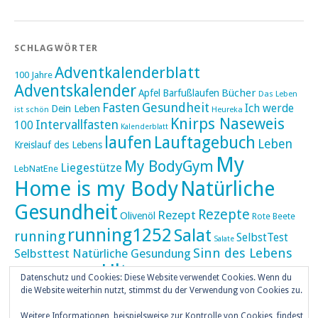
SCHLAGWÖRTER
Adventkalenderblatt
100 Jahre
Adventskalender
Bücher
Apfel
Barfußlaufen
Das Leben
Fasten
Gesundheit
Ich werde
Dein Leben
ist schön
Heureka
Knirps Naseweis
Intervallfasten
100
Kalenderblatt
laufen
Lauftagebuch
Leben
Kreislauf des Lebens
My
My BodyGym
Liegestütze
LebNatEne
Home is my Body
Natürliche
Gesundheit
Rezepte
Rezept
Olivenöl
Rote Beete
running1252
Salat
running
SelbstTest
Salate
Sinn des Lebens
Selbsttest Natürliche Gesundung
Ultra
Ultramarathon
Tageskalender
Skaten
Datenschutz und Cookies: Diese Website verwendet Cookies. Wenn du
umZEITZUerLEBEN
die Website weiterhin nutzt, stimmst du der Verwendung von Cookies zu.
Weihnachten
Weitere Informationen, beispielsweise zur Kontrolle von Cookies, findest